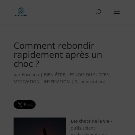
Comment rebondir
rapidement après un
choc ?
par
Harouna
|
BIEN-ÊTRE
,
LES LOIS DU SUCCES
,
MOTIVATION - INSPIRATION
|
0 commentaire
Les chocs de la vie
–
qu’ils soient
professionnels ou