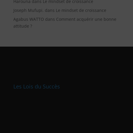
Harouna
dans
Le mindset de croissance
Joseph Mufupi.
dans
Le mindset de croissance
Agabus WATTO
dans
Comment acquérir une bonne
attitude ?
Les Lois du Succès