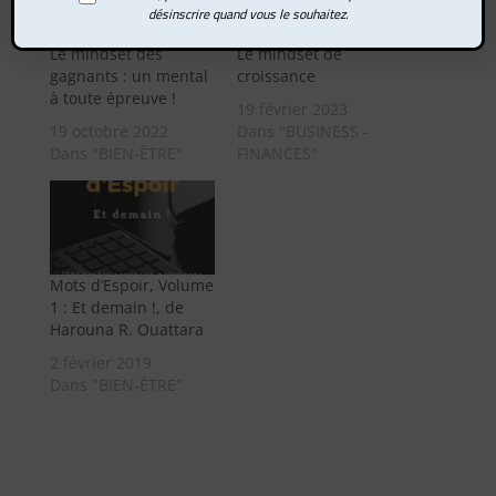
désinscrire quand vous le souhaitez.
Le mindset des
Le mindset de
gagnants : un mental
croissance
à toute épreuve !
19 février 2023
19 octobre 2022
Dans "BUSINESS -
Dans "BIEN-ÊTRE"
FINANCES"
Mots d’Espoir, Volume
1 : Et demain !, de
Harouna R. Ouattara
2 février 2019
Dans "BIEN-ÊTRE"