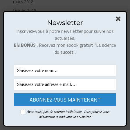
mars 2018
février 2018
décembre 2017
Newsletter
novembre 2017
Inscrivez-vous à notre newsletter pour suivre nos
octobre 2017
actualités.
EN BONUS
: Recevez mon ebook gratuit "La science
août 2017
du succès".
juillet 2017
juin 2017
mai 2017
avril 2017
mars 2017
février 2017
octobre 2016
Avec nous, pas de courrier indésirable. Vous pouvez vous
septembre 2016
désinscrire quand vous le souhaitez.
août 2016