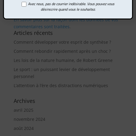
Avec nous, pas de courrier indésirable. Vous pouvez vous
désinscrire quand vous le souhaitez.
Ce site utilise Akismet pour réduire les indésirables.
En savoir plus sur la façon dont les données de vos
commentaires sont traitées
.
Articles récents
Comment développer votre esprit de synthèse ?
Comment rebondir rapidement après un choc ?
Les lois de la nature humaine, de Robert Greene
Le sport : un puissant levier de développement
personnel
L’attention à l’ère des distractions numériques
Archives
avril 2025
novembre 2024
août 2024