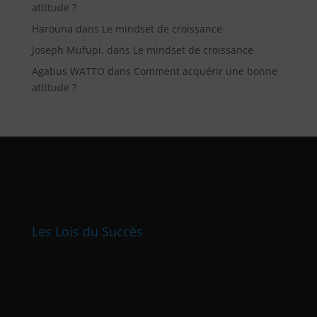
attitude ?
Harouna
dans
Le mindset de croissance
Joseph Mufupi.
dans
Le mindset de croissance
Agabus WATTO
dans
Comment acquérir une bonne
attitude ?
Les Lois du Succès