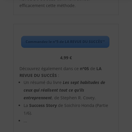
efficacement cette méthode.
Commandez le n°5 de LA REVUE DU SUCCÈS™
4,99 €
Découvrez également dans ce
n°05
de
LA
REVUE DU SUCCÈS
:
Un résumé du livre
Les sept habitudes de
ceux qui réalisent tout ce qu’ils
entreprennent
, de
Stephen R. Covey
.
La
Success Story
de Soichiro Honda (Partie
1/6).
...