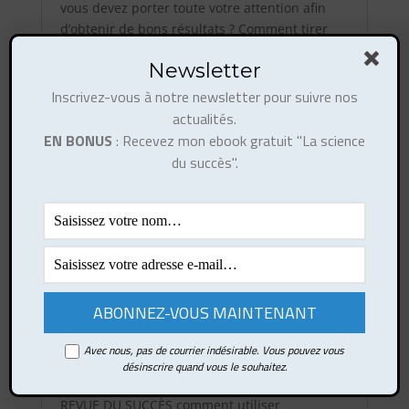
vous devez porter toute votre attention afin
d’obtenir de bons résultats ? Comment tirer
profit de la loi de Pareto pour améliorer votre
Newsletter
vie personnelle et professionnelle ?
Inscrivez-vous à notre newsletter pour suivre nos
actualités.
EN BONUS
: Recevez mon ebook gratuit "La science
du succès".
C'est quoi la
méthode des
grosses pierres ?
La méthode des grosses pierres vous permet
de mieux organiser vos tâches en étant plus
Avec nous, pas de courrier indésirable. Vous pouvez vous
efficace et plus productif.
désinscrire quand vous le souhaitez.
Découvrez dans ce cinquième numéro de LA
REVUE DU SUCCÈS comment utiliser