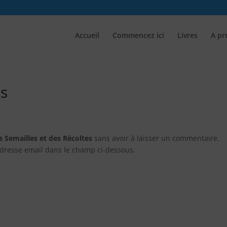
Accueil
Commencez ici
Livres
A pr
s
s Semailles et des Récoltes
sans avoir à laisser un commentaire.
adresse email dans le champ ci-dessous.