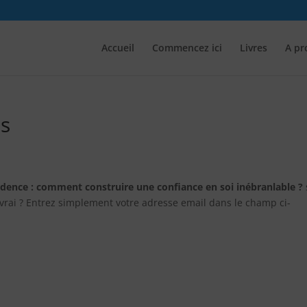
Accueil
Commencez ici
Livres
A pr
s
idence : comment construire une confiance en soi inébranlable ?
 vrai ? Entrez simplement votre adresse email dans le champ ci-