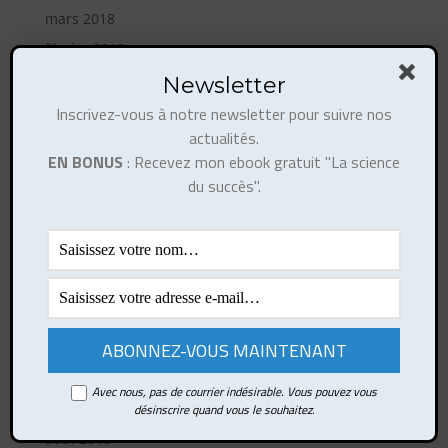
mars 2018
février 2018
décembre 2017
Newsletter
novembre 2017
Inscrivez-vous à notre newsletter pour suivre nos
actualités.
octobre 2017
EN BONUS
: Recevez mon ebook gratuit "La science
août 2017
du succès".
juillet 2017
juin 2017
mai 2017
avril 2017
mars 2017
février 2017
octobre 2016
Avec nous, pas de courrier indésirable. Vous pouvez vous
septembre 2016
désinscrire quand vous le souhaitez.
août 2016