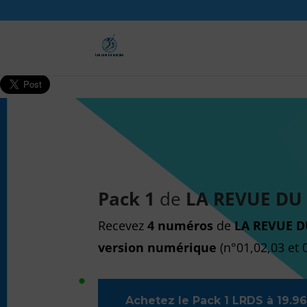
Pack 1
de
LA REVUE DU
Recevez
4 numéros
de
LA REVUE 
version numérique
(n°01,02,03 et 0
Achetez le Pack 1 LRDS à 19.9