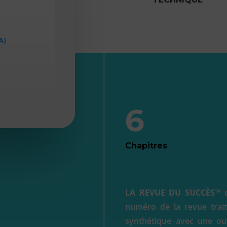
s
A)
6
Chapitres
LA REVUE DU SUCCÈS™
c
numéro de la revue trait
synthétique avec une ouv