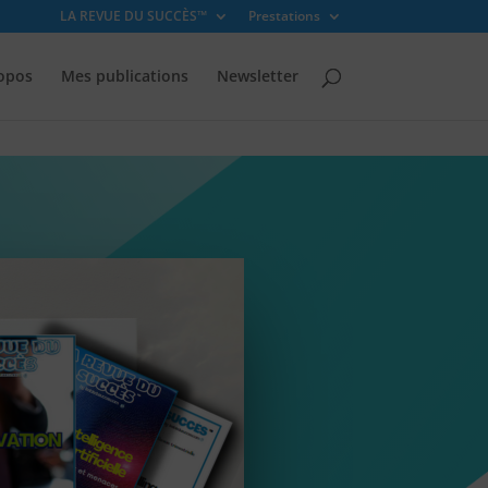
LA REVUE DU SUCCÈS™
Prestations
opos
Mes publications
Newsletter