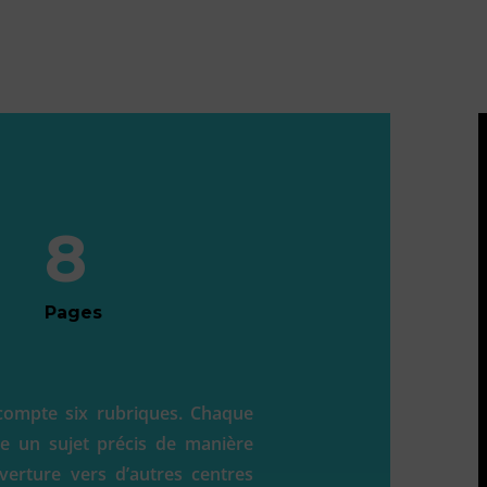
8
Pages
ompte six rubriques. Chaque
e un sujet précis de manière
erture vers d’autres centres