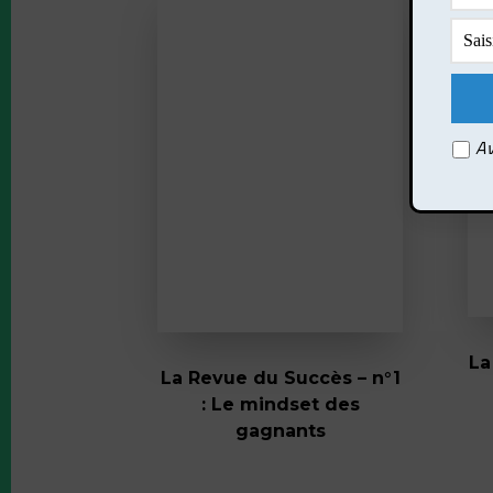
Av
La
La Revue du Succès – n°1
: Le mindset des
gagnants