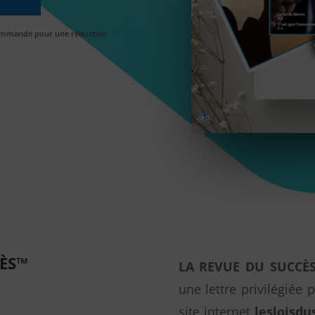
 commande pour une réduction
CÈS™
LA REVUE DU SUCCÈ
une lettre privilégiée 
site internet
lesloisd