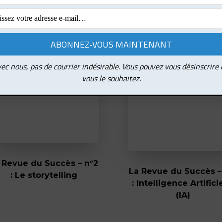
ec nous, pas de courrier indésirable. Vous pouvez vous désinscrire
vous le souhaitez.
 Revue du Succès – n°2
La Revue du Succès –
: Le storytelling
: Intelligence Artifici
(IA)