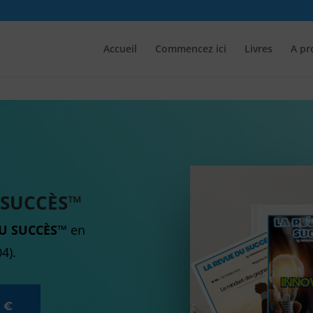
Accueil
Commencez ici
Livres
A pr
 SUCCÈS™
DU SUCCÈS™
en
4).
6 €