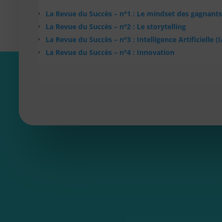
La Revue du Succès – n°1 : Le mindset des gagnant
La Revue du Succès – n°2 : Le storytelling
La Revue du Succès – n°3 : Intelligence Artificielle (I
La Revue du Succès – n°4 : Innovation