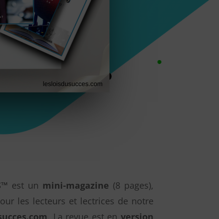
S™
est un
mini-magazine
(8 pages),
pour les lecteurs et lectrices de notre
usucces.com
. La revue est en
version