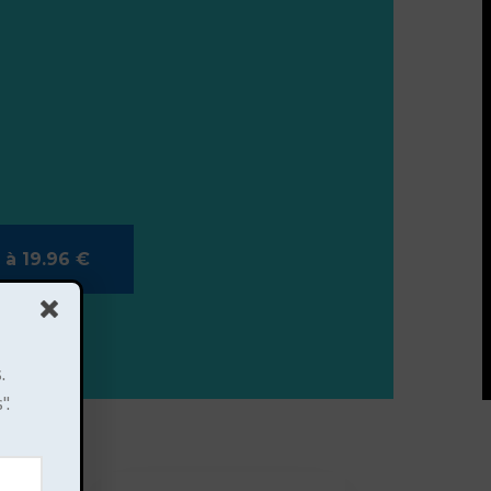
 à 19.96 €
.
".