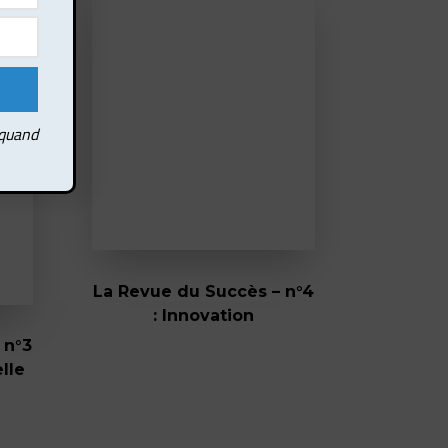
 quand
La Revue du Succès – n°4
: Innovation
 n°3
elle