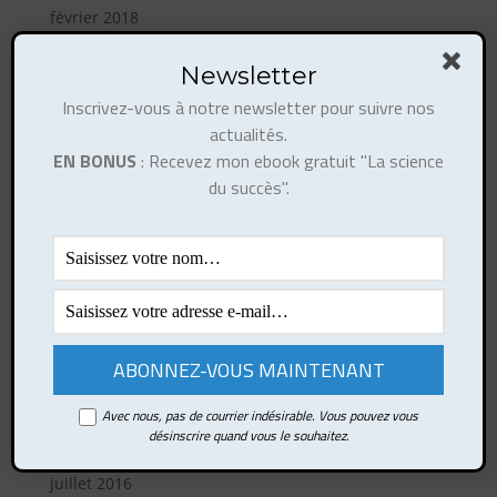
février 2018
décembre 2017
Newsletter
novembre 2017
Inscrivez-vous à notre newsletter pour suivre nos
octobre 2017
actualités.
août 2017
EN BONUS
: Recevez mon ebook gratuit "La science
juillet 2017
du succès".
juin 2017
mai 2017
avril 2017
mars 2017
février 2017
octobre 2016
Avec nous, pas de courrier indésirable. Vous pouvez vous
septembre 2016
désinscrire quand vous le souhaitez.
août 2016
juillet 2016