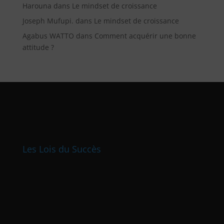
Harouna
dans
Le mindset de croissance
Joseph Mufupi.
dans
Le mindset de croissance
Agabus WATTO
dans
Comment acquérir une bonne
attitude ?
Les Lois du Succès