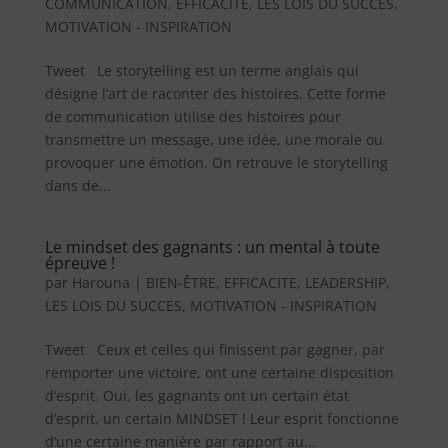
COMMUNICATION
,
EFFICACITE
,
LES LOIS DU SUCCES
,
MOTIVATION - INSPIRATION
Tweet Le storytelling est un terme anglais qui
désigne l’art de raconter des histoires. Cette forme
de communication utilise des histoires pour
transmettre un message, une idée, une morale ou
provoquer une émotion. On retrouve le storytelling
dans de...
Le mindset des gagnants : un mental à toute
épreuve !
par
Harouna
|
BIEN-ÊTRE
,
EFFICACITE
,
LEADERSHIP
,
LES LOIS DU SUCCES
,
MOTIVATION - INSPIRATION
Tweet Ceux et celles qui finissent par gagner, par
remporter une victoire, ont une certaine disposition
d’esprit. Oui, les gagnants ont un certain état
d’esprit, un certain MINDSET ! Leur esprit fonctionne
d’une certaine manière par rapport au...