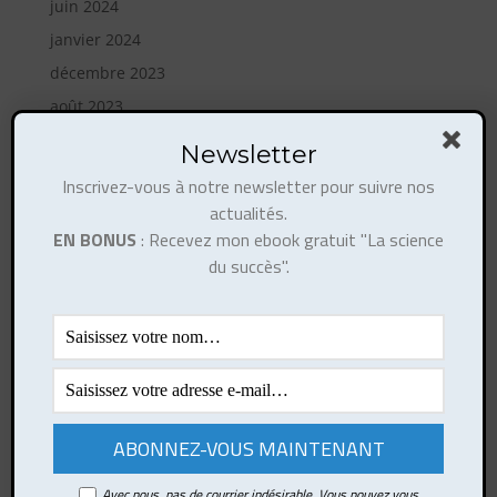
juin 2024
janvier 2024
décembre 2023
août 2023
mai 2023
Newsletter
avril 2023
Inscrivez-vous à notre newsletter pour suivre nos
février 2023
actualités.
EN BONUS
: Recevez mon ebook gratuit "La science
octobre 2022
du succès".
août 2022
mai 2022
janvier 2022
janvier 2021
mai 2020
mars 2019
février 2019
Avec nous, pas de courrier indésirable. Vous pouvez vous