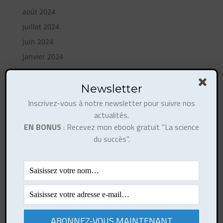
août 2024
juillet 2024
juin 2024
janvier 2024
décembre 2023
août 2023
Newsletter
mai 2023
Inscrivez-vous à notre newsletter pour suivre nos
actualités.
avril 2023
EN BONUS
: Recevez mon ebook gratuit "La science
février 2023
du succès".
octobre 2022
août 2022
mai 2022
janvier 2022
janvier 2021
mai 2020