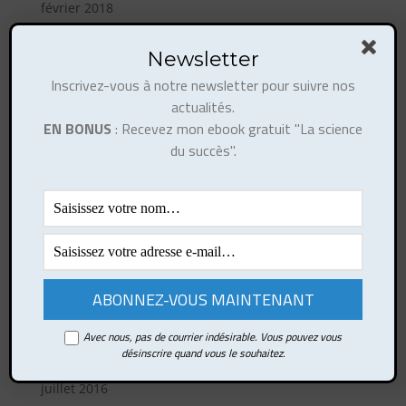
février 2018
décembre 2017
Newsletter
novembre 2017
Inscrivez-vous à notre newsletter pour suivre nos
octobre 2017
actualités.
août 2017
EN BONUS
: Recevez mon ebook gratuit "La science
juillet 2017
du succès".
juin 2017
mai 2017
avril 2017
mars 2017
février 2017
octobre 2016
septembre 2016
Avec nous, pas de courrier indésirable. Vous pouvez vous
désinscrire quand vous le souhaitez.
août 2016
juillet 2016