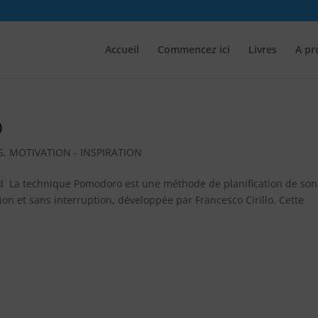
Accueil
Commencez ici
Livres
A pr
O
S
,
MOTIVATION - INSPIRATION
d La technique Pomodoro est une méthode de planification de son
on et sans interruption, développée par Francesco Cirillo. Cette