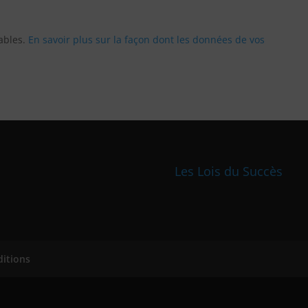
rables.
En savoir plus sur la façon dont les données de vos
Les Lois du Succès
ditions