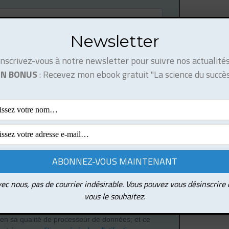
Newsletter
om avant de publier votre formulaire..
Inscrivez-vous à notre newsletter pour suivre nos actualités
 votre adresse EMAIL pour vous inscrire
EN BONUS
: Recevez mon ebook gratuit "La science du succès
dresse email pour vous inscrire. Ex. : abc@xyz.com
r vos e-mails et confirme avoir pris connaissance
 confidentialité et mentions légales.
e à tout moment en cliquant sur le lien présent dans nos
ec nous, pas de courrier indésirable. Vous pouvez vous désinscrire
ons Sendinblue en tant que plateforme marketing.
vous le souhaitez.
nt ce formulaire, vous reconnaissez que les
s que vous allez fournir seront transmises à
en sa qualité de processeur de données; et ce