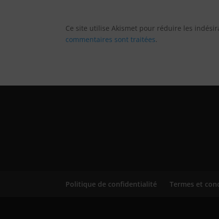
Ce site utilise Akismet pour réduire les indési
commentaires sont traitées
.
Politique de confidentialité
Termes et con