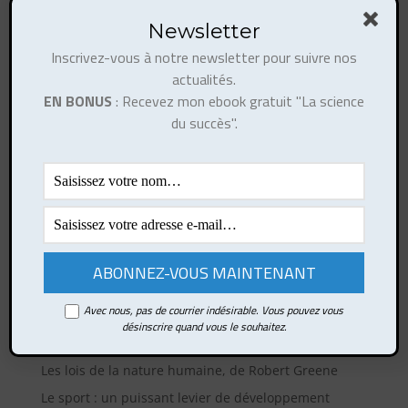
Newsletter
Inscrivez-vous à notre newsletter pour suivre nos
actualités.
EN BONUS
: Recevez mon ebook gratuit "La science
du succès".
Ce site utilise Akismet pour réduire les indésirables.
En savoir plus sur la façon dont les données de vos
commentaires sont traitées
.
Articles récents
Avec nous, pas de courrier indésirable. Vous pouvez vous
Comment développer votre esprit de synthèse ?
désinscrire quand vous le souhaitez.
Comment rebondir rapidement après un choc ?
Les lois de la nature humaine, de Robert Greene
Le sport : un puissant levier de développement