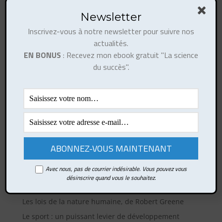
Newsletter
Inscrivez-vous à notre newsletter pour suivre nos
actualités.
EN BONUS
: Recevez mon ebook gratuit "La science
du succès".
Ce site utilise Akismet pour réduire les indésirables.
En savoir plus sur la façon dont les données de vos
commentaires sont traitées
.
Articles récents
Avec nous, pas de courrier indésirable. Vous pouvez vous
Comment développer votre esprit de synthèse ?
désinscrire quand vous le souhaitez.
Comment rebondir rapidement après un choc ?
Les lois de la nature humaine, de Robert Greene
Le sport : un puissant levier de développement