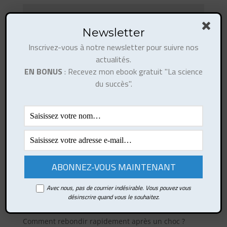
Newsletter
Inscrivez-vous à notre newsletter pour suivre nos
actualités.
EN BONUS
: Recevez mon ebook gratuit "La science
du succès".
Ce site utilise Akismet pour réduire les indésirables.
En savoir plus sur la façon dont les données de vos
commentaires sont traitées
.
Avec nous, pas de courrier indésirable. Vous pouvez vous
Articles récents
désinscrire quand vous le souhaitez.
Comment développer votre esprit de synthèse ?
Comment rebondir rapidement après un choc ?