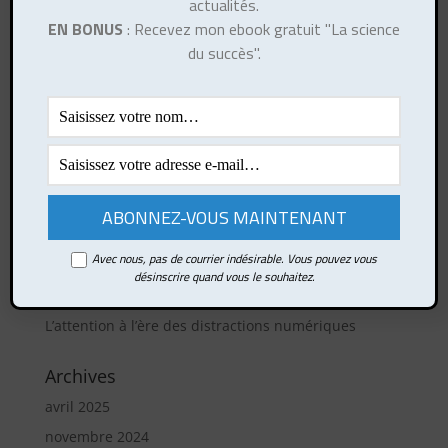
actualités.
EN BONUS
: Recevez mon ebook gratuit "La science
Ce site utilise Akismet pour réduire les indésirables.
du succès".
En savoir plus sur la façon dont les données de vos
commentaires sont traitées
.
Articles récents
Comment développer votre esprit de synthèse ?
Comment rebondir rapidement après un choc ?
Les lois de la nature humaine, de Robert Greene
Avec nous, pas de courrier indésirable. Vous pouvez vous
Le sport : un puissant levier de développement
désinscrire quand vous le souhaitez.
personnel
L’attention à l’ère des distractions numériques
Archives
avril 2025
novembre 2024