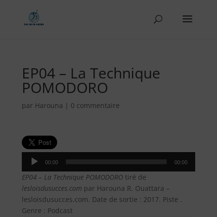
EP04 – La Technique
POMODORO
par
Harouna
|
0 commentaire
Lecteur
00:00
00:00
audio
EP04 – La Technique POMODORO
tiré de
lesloisdusucces.com
par Harouna R. Ouattara –
lesloisdusucces.com. Date de sortie : 2017. Piste .
Genre : Podcast