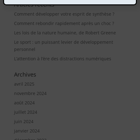
Articles récents
Comment développer votre esprit de synthèse ?
Comment rebondir rapidement après un choc ?
Les lois de la nature humaine, de Robert Greene
Le sport : un puissant levier de développement
personnel
L’attention à l’ère des distractions numériques
Archives
avril 2025
novembre 2024
août 2024
juillet 2024
juin 2024
janvier 2024