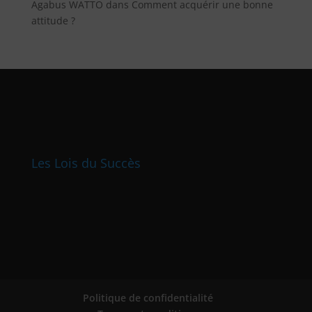
Agabus WATTO
dans
Comment acquérir une bonne
attitude ?
Les Lois du Succès
Politique de confidentialité