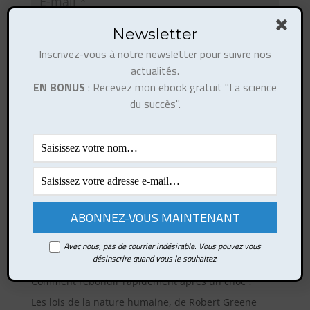
Newsletter
Inscrivez-vous à notre newsletter pour suivre nos
actualités.
EN BONUS
: Recevez mon ebook gratuit "La science
du succès".
Ce site utilise Akismet pour réduire les indésirables.
En savoir plus sur la façon dont les données de vos
commentaires sont traitées
.
Articles récents
Avec nous, pas de courrier indésirable. Vous pouvez vous
désinscrire quand vous le souhaitez.
Comment développer votre esprit de synthèse ?
Comment rebondir rapidement après un choc ?
Les lois de la nature humaine, de Robert Greene