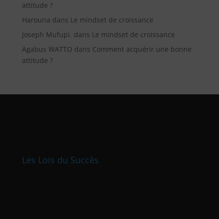
attitude ?
Harouna
dans
Le mindset de croissance
Joseph Mufupi.
dans
Le mindset de croissance
Agabus WATTO
dans
Comment acquérir une bonne
attitude ?
Les Lois du Succès