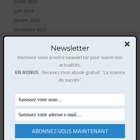
juillet 2024
juin 2024
janvier 2024
décembre 2023
août 2023
Newsletter
mai 2023
Inscrivez-vous à notre newsletter pour suivre nos
avril 2023
actualités.
février 2023
EN BONUS
: Recevez mon ebook gratuit "La science
octobre 2022
du succès".
août 2022
mai 2022
janvier 2022
janvier 2021
mai 2020
mars 2019