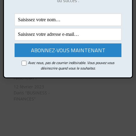
du succès".
dans votre
22 juillet 2017
communication ?
Dans "EFFICACITE"
8 juillet 2015
Dans
"COMMUNICATION"
Avec nous, pas de courrier indésirable. Vous pouvez vous
Le storytelling :
désinscrire quand vous le souhaitez.
comment captiver
l’attention ?
12 février 2023
Dans "BUSINESS -
FINANCES"