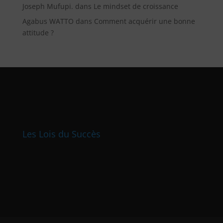
Joseph Mufupi.
dans
Le mindset de croissance
Agabus WATTO
dans
Comment acquérir une bonne
attitude ?
Les Lois du Succès