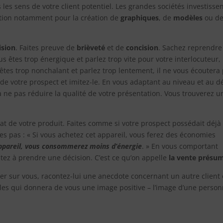
 les sens de votre client potentiel. Les grandes sociétés investisse
ation notamment pour la création de
graphiques
, de
modèles
ou d
ision
. Faites preuve de
brièveté
et de
concision
. Sachez reprendre
us êtes trop énergique et parlez trop vite pour votre interlocuteur,
 êtes trop nonchalant et parlez trop lentement, il ne vous écoutera
t de votre prospect et imitez-le. En vous adaptant au niveau et au d
 à ne pas réduire la qualité de votre présentation. Vous trouverez u
t de votre produit. Faites comme si votre prospect possédait déjà
tes pas : « Si vous achetez cet appareil, vous ferez des économies
appareil, vous consommerez moins d’énergie
. » En vous comportant
citez à prendre une décision. C’est ce qu’on appelle
la vente présu
er sur vous, racontez-lui une anecdote concernant un autre client
les qui donnera de vous une image positive – l’image d’une perso