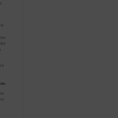
nt
e
 le
 pas
ébit
n
 ce
mée
.
 ou
nne