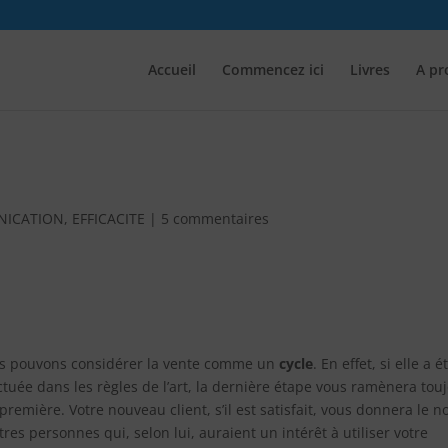
Accueil
Commencez ici
Livres
A pr
ICATION
,
EFFICACITE
|
5 commentaires
s pouvons considérer la vente comme un
cycle
. En effet, si elle a é
ctuée dans les règles de l’art, la dernière étape vous ramènera tou
 première. Votre nouveau client, s’il est satisfait, vous donnera le 
tres personnes qui, selon lui, auraient un intérêt à utiliser votre