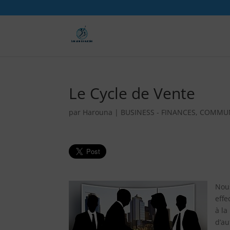
Le Cycle de Vente
par
Harouna
|
BUSINESS - FINANCES
,
COMMUN
Nou
effe
à la
d’au