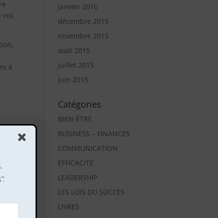
re
janvier 2016
 vos
décembre 2015
novembre 2015
tion,
août 2015
juillet 2015
es à
juin 2015
Catégories
BIEN-ÊTRE
der
BUSINESS – FINANCES
ue
COMMUNICATION
EFFICACITE
.
".
LEADERSHIP
LES LOIS DU SUCCES
es
LIVRES