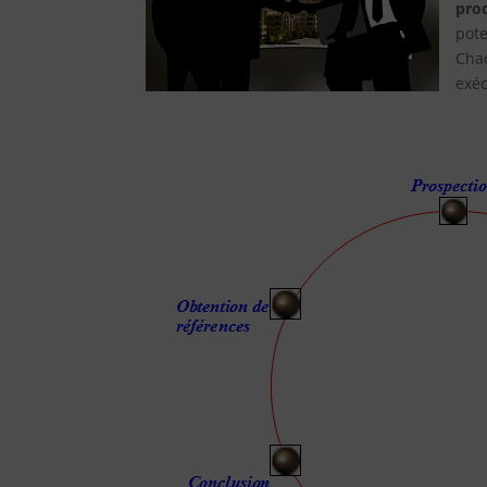
pro
pote
Chac
exéc