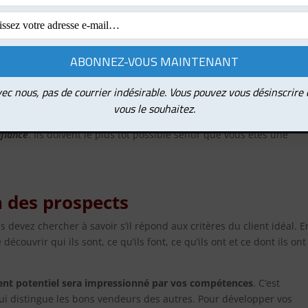
pter vos tenues en fonction de vos clients
. Regardez votre prospe
 chaleureusement
aussi bien avec les yeux qu’avec la bouche et
pa
mblante et si vous êtes vraiment nerveux, respirez lentement et
pect. Si vous éprouvez un plaisir sincère à rencontrer des gens, c
ec nous, pas de courrier indésirable. Vous pouvez vous désinscrire
 prospect, vous devez apprendre à le connaître pour pouvoir
établ
vous le souhaitez.
rer le regard
et à
inspirer confiance
.
Les consommateurs achètent 
nfiance
. Ils doivent le plus tôt possible sentir que vous êtes une
n des prospects
 devez chercher à savoir s’il répond aux critères du client idéal. E
 découvrir qui ils sont, ce qu’ils font, ce qu’ils ont et ce dont ils ont
lient potentiel sera impressionné par vos compétences
. C’est
i distingue les bons vendeurs des autres. Pour développer vos