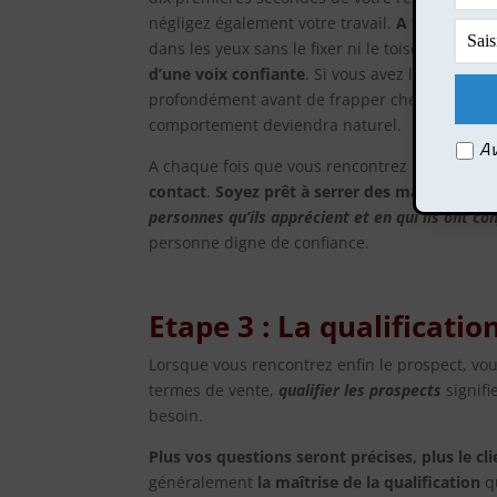
négligez également votre travail.
A vous d’ada
dans les yeux sans le fixer ni le toiser.
Souriez
d’une voix confiante
. Si vous avez la voix tre
profondément avant de frapper chez votre pros
comportement deviendra naturel.
Av
A chaque fois que vous rencontrez un nouveau
contact
.
Soyez prêt à serrer des mains
, à
atti
personnes qu’ils apprécient et en qui ils ont co
personne digne de confiance.
Etape 3 : La qualificatio
Lorsque vous rencontrez enfin le prospect, vous
termes de vente,
qualifier les prospects
signifie
besoin.
Plus vos questions seront précises, plus le c
généralement
la maîtrise de la qualification
qu