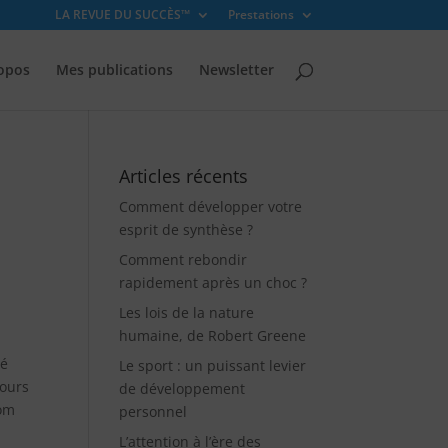
LA REVUE DU SUCCÈS™
Prestations
opos
Mes publications
Newsletter
Articles récents
Comment développer votre
esprit de synthèse ?
Comment rebondir
rapidement après un choc ?
Les lois de la nature
humaine, de Robert Greene
té
Le sport : un puissant levier
jours
de développement
nom
personnel
L’attention à l’ère des