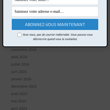
Les lois de la nature humaine, de Robert Greene
Le sport : un puissant levier de développement
personnel
L’attention à l’ère des distractions numériques
Archives
Avec nous, pas de courrier indésirable. Vous pouvez vous
désinscrire quand vous le souhaitez.
avril 2025
novembre 2024
août 2024
juillet 2024
juin 2024
janvier 2024
décembre 2023
août 2023
mai 2023
avril 2023