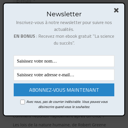
Newsletter
Inscrivez-vous à notre newsletter pour suivre nos
actualités.
EN BONUS
: Recevez mon ebook gratuit "La science
du succès".
Ce site utilise Akismet pour réduire les indésirables.
En savoir plus sur la façon dont les données de vos
commentaires sont traitées
.
Articles récents
Avec nous, pas de courrier indésirable. Vous pouvez vous
désinscrire quand vous le souhaitez.
Comment développer votre esprit de synthèse ?
Comment rebondir rapidement après un choc ?
Les lois de la nature humaine, de Robert Greene