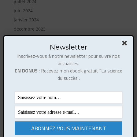
juillet 2024
juin 2024
janvier 2024
décembre 2023
août 2023
Newsletter
mai 2023
Inscrivez-vous à notre newsletter pour suivre nos
avril 2023
actualités.
février 2023
EN BONUS
: Recevez mon ebook gratuit "La science
octobre 2022
du succès".
août 2022
mai 2022
janvier 2022
janvier 2021
mai 2020
mars 2019