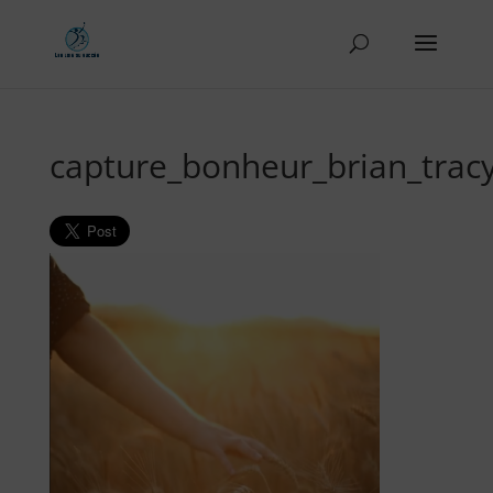
capture_bonheur_brian_trac