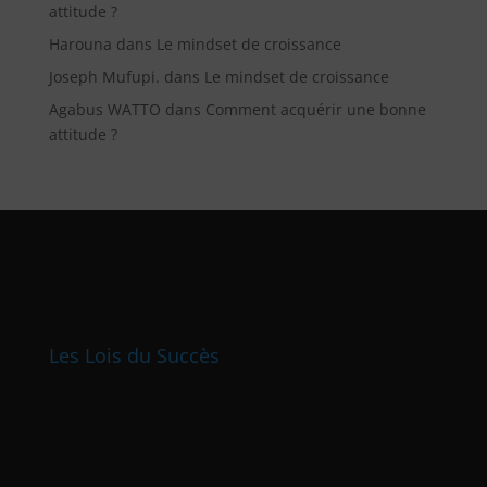
attitude ?
Harouna
dans
Le mindset de croissance
Joseph Mufupi.
dans
Le mindset de croissance
Agabus WATTO
dans
Comment acquérir une bonne
attitude ?
Les Lois du Succès