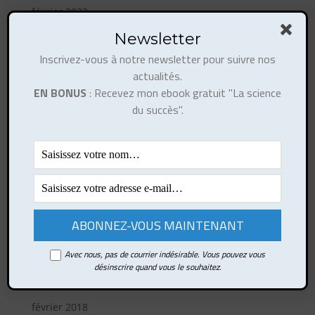
février 2023
octobre 2022
Newsletter
août 2022
Inscrivez-vous à notre newsletter pour suivre nos
actualités.
mai 2022
EN BONUS
: Recevez mon ebook gratuit "La science
janvier 2022
du succès".
janvier 2021
mai 2020
mars 2019
février 2019
octobre 2018
août 2018
juin 2018
Avec nous, pas de courrier indésirable. Vous pouvez vous
avril 2018
désinscrire quand vous le souhaitez.
mars 2018
février 2018