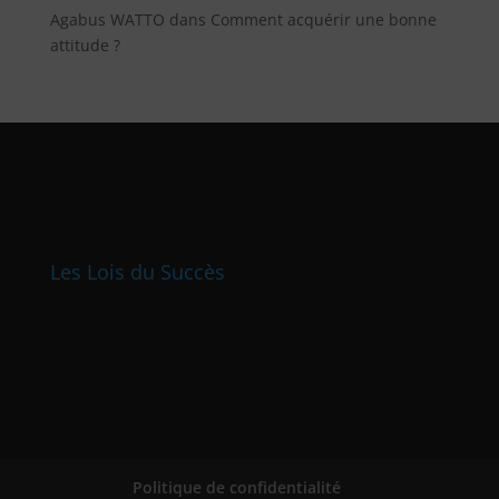
Agabus WATTO
dans
Comment acquérir une bonne
attitude ?
Les Lois du Succès
Politique de confidentialité