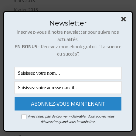
mars 2018
février 2018
décembre 2017
Newsletter
novembre 2017
Inscrivez-vous à notre newsletter pour suivre nos
octobre 2017
actualités.
EN BONUS
: Recevez mon ebook gratuit "La science
août 2017
du succès".
juillet 2017
juin 2017
mai 2017
avril 2017
mars 2017
février 2017
octobre 2016
Avec nous, pas de courrier indésirable. Vous pouvez vous
septembre 2016
désinscrire quand vous le souhaitez.
août 2016