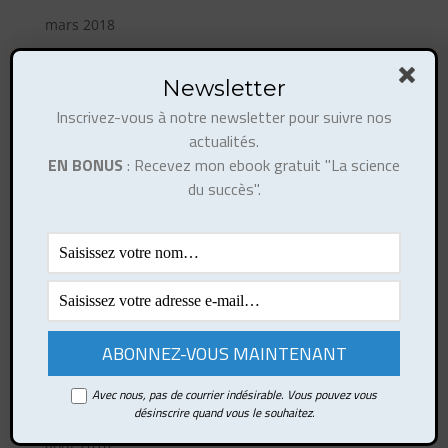
mars 2018
février 2018
Newsletter
décembre 2017
Inscrivez-vous à notre newsletter pour suivre nos
novembre 2017
actualités.
octobre 2017
EN BONUS
: Recevez mon ebook gratuit "La science
août 2017
du succès".
juillet 2017
juin 2017
mai 2017
avril 2017
mars 2017
février 2017
octobre 2016
Avec nous, pas de courrier indésirable. Vous pouvez vous
désinscrire quand vous le souhaitez.
septembre 2016
août 2016