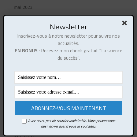
mai 2023
avril 2023
février 2023
Newsletter
octobre 2022
Inscrivez-vous à notre newsletter pour suivre nos
actualités.
août 2022
EN BONUS
: Recevez mon ebook gratuit "La science
mai 2022
du succès".
janvier 2022
janvier 2021
mai 2020
mars 2019
février 2019
octobre 2018
août 2018
Avec nous, pas de courrier indésirable. Vous pouvez vous
désinscrire quand vous le souhaitez.
juin 2018
avril 2018