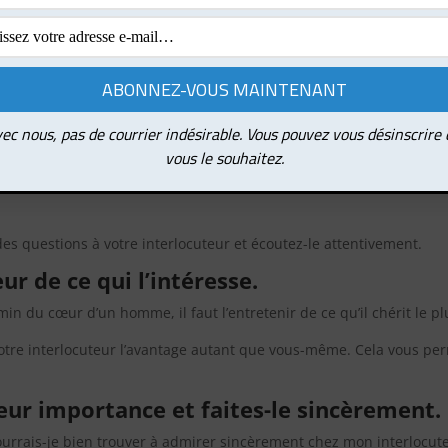
m d’une personne revêt pour elle une
eur nom. Ils en sont si fiers qu’ils s’efforcent de le perpétuer à t
s vous adressez à eux.
ez les autres à parler d’eux-mêmes.
ec nous, pas de courrier indésirable. Vous pouvez vous désinscrire
vous le souhaitez.
iliale que dans la vie professionnelle. Les gens ont souvent besoin
 ils pourraient se décharger de leur fardeau lorsqu’ils sont dans l
des questions à votre interlocuteur et écoutez-le attentivement.
ur de ce qui l’intéresse.
n du cœur d’un homme, il faut l’entretenir de ce qu’il chérit le pl
 votre interlocuteur l’avantage autant que vous-même. Cela vous pe
leur importance et faites-le sincèrement.
ourrais-je bien trouver à admirer sincèrement chez mon interlocut