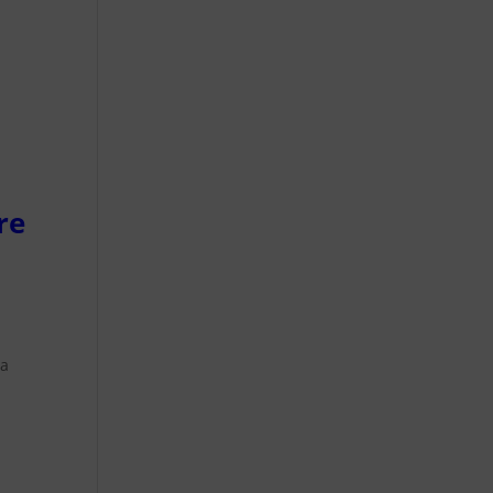
re
la