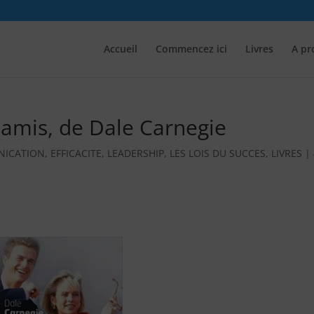
Accueil
Commencez ici
Livres
A pr
amis, de Dale Carnegie
ICATION
,
EFFICACITE
,
LEADERSHIP
,
LES LOIS DU SUCCES
,
LIVRES
|