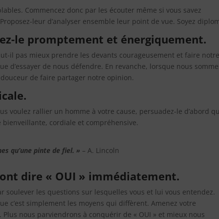
semblables. Commencez donc par les écouter même si vous savez
 Proposez-leur d’analyser ensemble leur point de vue. Soyez diplo
ttez-le promptement et énergiquement.
ut-il pas mieux prendre les devants courageusement et faire notr
ue d’essayer de nous défendre. En revanche, lorsque nous somme
t douceur de faire partager notre opinion.
cale.
 vous voulez rallier un homme à votre cause, persuadez-le d’abord q
e bienveillante, cordiale et compréhensive.
s qu’une pinte de fiel. »
– A. Lincoln
 font dire « OUI » immédiatement.
 soulever les questions sur lesquelles vous et lui vous entendez.
ue c’est simplement les moyens qui diffèrent. Amenez votre
le. Plus nous parviendrons à conquérir de « OUI » et mieux nous