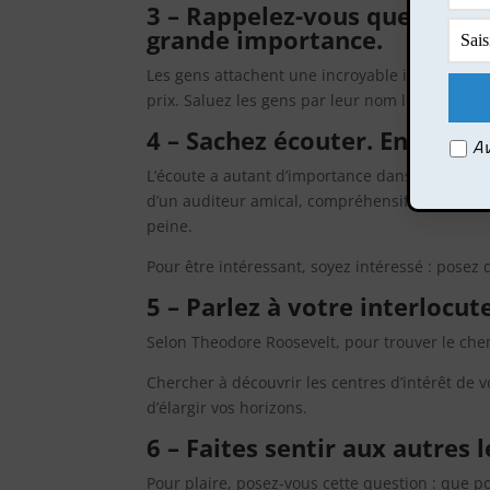
3 – Rappelez-vous que le no
grande importance.
Les gens attachent une incroyable importance à l
prix. Saluez les gens par leur nom lorsque vou
4 – Sachez écouter. Encourag
Av
L’écoute a autant d’importance dans la vie fam
d’un auditeur amical, compréhensif, sur lequel
peine.
Pour être intéressant, soyez intéressé : posez 
5 – Parlez à votre interlocute
Selon Theodore Roosevelt, pour trouver le chemi
Chercher à découvrir les centres d’intérêt de
d’élargir vos horizons.
6 – Faites sentir aux autres 
Pour plaire, posez-vous cette question : que p