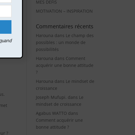
MES DEFIS
MOTIVATION – INSPIRATION
out
Commentaires récents
Harouna
dans
Le champ des
 quand
possibles : un monde de
 que
possibilités
a
Harouna
dans
Comment
acquérir une bonne attitude
?
Harouna
dans
Le mindset de
croissance
us.
Joseph Mufupi.
dans
Le
mindset de croissance
rmet
Agabus WATTO
dans
Comment acquérir une
bonne attitude ?
eur ?