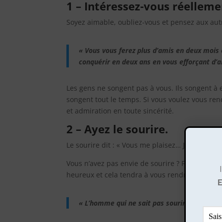
1 – Intéressez-vous réelleme
Soyez aimable, oubliez-vous et pensez aux aut
« Vous vous ferez plus d’amis en deux mois
conquérir en deux ans en vous efforçant d’a
Les gens ne songent pas à vous. Ils songent à eu
songent tout le temps. Si vous voulez vous re
et admiration en toute sincérité.
2 – Ayez le sourire.
Le sourire dit : « Vous me plaisez… Je suis co
Vous n’avez pas envie de sourire ? Forcez-vous
heureux et cela tendra à vous rendre heureux
« L’homme qui ne sait pas sourire ne doit p