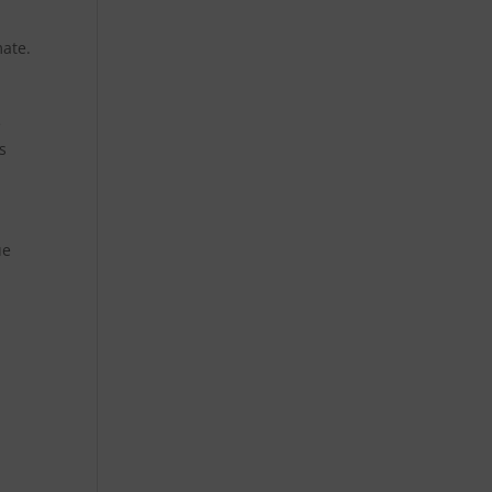
mate.
e
s
ue