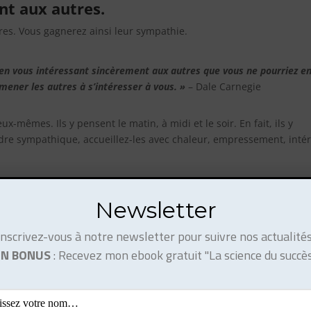
nt aux autres.
res. Vous gagnerez ainsi leur sympathie.
 en vous intéressant sincèrement aux autres que vous ne pourriez e
mener les autres à s’intéresser à vous. »
– Dale Carnegie
x-mêmes. Ils y pensent le matin, à midi et le soir. En fait, ils y
ndre sympathique, accueillez-les avec chaleur, empressement, intér
Newsletter
ntent de vous voir… Votre présence me rend heureux… ».
 ! Fredonnez, chantez. Agissez comme si vous étiez déjà vraiment
Inscrivez-vous à notre newsletter pour suivre nos actualités
.
EN BONUS
: Recevez mon ebook gratuit "La science du succès
as ouvrir une échoppe. »
– Proverbe chinois