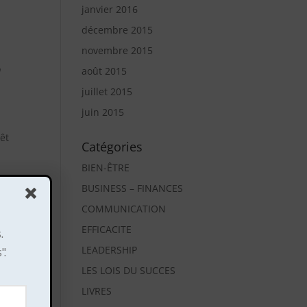
janvier 2016
décembre 2015
novembre 2015
n
août 2015
juillet 2015
juin 2015
êt
Catégories
BIEN-ÊTRE
BUSINESS – FINANCES
COMMUNICATION
EFFICACITE
.
".
LEADERSHIP
LES LOIS DU SUCCES
LIVRES