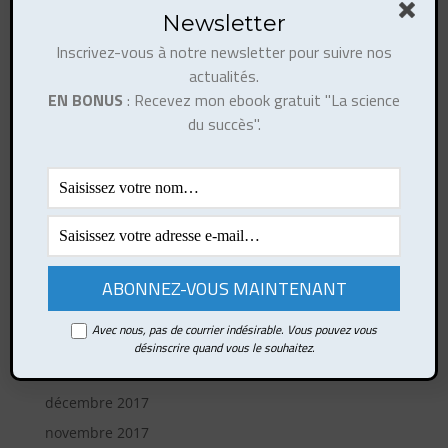
août 2022
Newsletter
mai 2022
Inscrivez-vous à notre newsletter pour suivre nos
janvier 2022
actualités.
EN BONUS
: Recevez mon ebook gratuit "La science
janvier 2021
du succès".
mai 2020
mars 2019
février 2019
octobre 2018
août 2018
juin 2018
avril 2018
Avec nous, pas de courrier indésirable. Vous pouvez vous
mars 2018
désinscrire quand vous le souhaitez.
février 2018
décembre 2017
novembre 2017