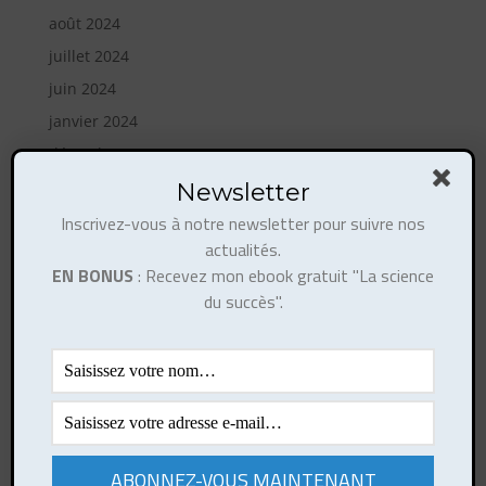
août 2024
juillet 2024
juin 2024
janvier 2024
décembre 2023
août 2023
Newsletter
mai 2023
Inscrivez-vous à notre newsletter pour suivre nos
actualités.
avril 2023
EN BONUS
: Recevez mon ebook gratuit "La science
février 2023
du succès".
octobre 2022
août 2022
mai 2022
janvier 2022
janvier 2021
mai 2020